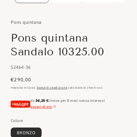
Pons quintana
Pons quintana
Sandalo 10325.00
SKU:
52464-36
Prezzo
€290,00
di
Imposte incluse.
Spese di spedizione
calcolate al check-out.
listino
da
36,25 €
/mese per 8 mesi senza interessi
scopri di più
Colore
BRONZO