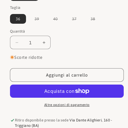
Taglia
Variante
Variante
Variante
Variante
36
39
40
37
38
esaurita
esaurita
esaurita
esaurita
o
o
o
o
non
non
non
non
Quantità
Quantità
disponibile
disponibile
disponibile
disponibile
Diminuisci
Aumenta
quantità
quantità
per
per
Scorte ridotte
Pons
Pons
quintana
quintana
Sandalo
Sandalo
Aggiungi al carrello
10325.00
10325.00
Altre opzioni di pagamento
Ritiro disponibile presso la sede
Via Dante Alighieri, 160 -
Triggiano (BA)