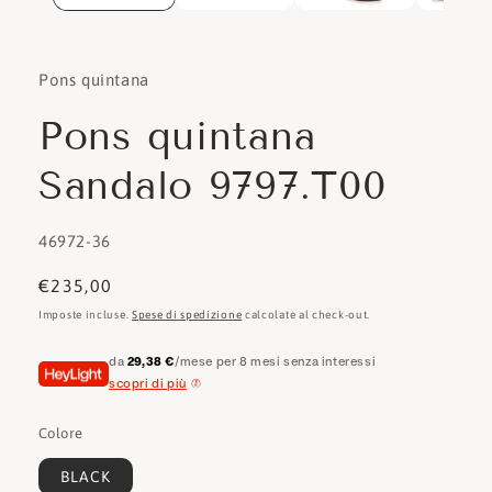
Pons quintana
Pons quintana
Sandalo 9797.T00
SKU:
46972-36
Prezzo
€235,00
di
Imposte incluse.
Spese di spedizione
calcolate al check-out.
listino
da
29,38 €
/mese per 8 mesi senza interessi
scopri di più
Colore
BLACK