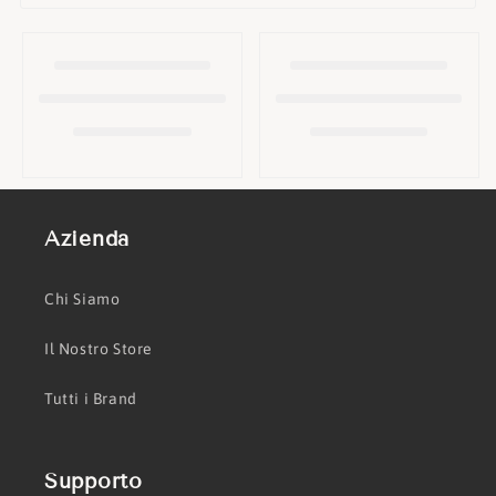
o
n
e
:
Azienda
Chi Siamo
Il Nostro Store
Tutti i Brand
Supporto