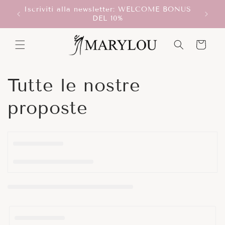
Vai
Iscriviti alla newsletter: WELCOME BONUS
direttamente
T!
Scegli
DEL 10%
ai contenuti
Carrello
C
Tutte le nostre
o
proposte
l
l
e
z
i