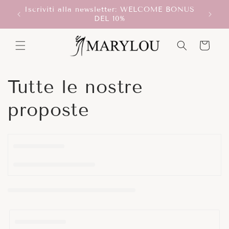
Vai
Iscriviti alla newsletter: WELCOME BONUS
direttamente
T!
Scegli
DEL 10%
ai contenuti
Carrello
C
Tutte le nostre
o
proposte
l
l
e
z
i