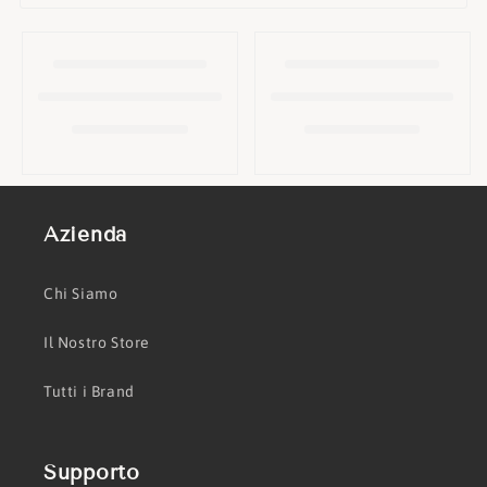
o
n
e
:
Azienda
Chi Siamo
Il Nostro Store
Tutti i Brand
Supporto