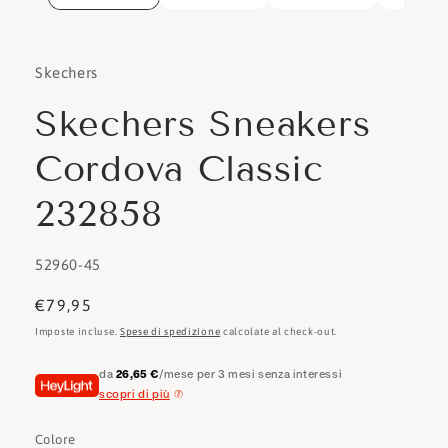
Skechers
Skechers Sneakers
Cordova Classic
232858
SKU:
52960-45
Prezzo
€79,95
di
Imposte incluse.
Spese di spedizione
calcolate al check-out.
listino
da
26,65 €
/mese per 3 mesi senza interessi
scopri di più
Colore