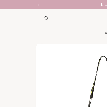
Vai
Is
direttamente
ai contenuti
D
Passa alle
informazioni
sul prodotto