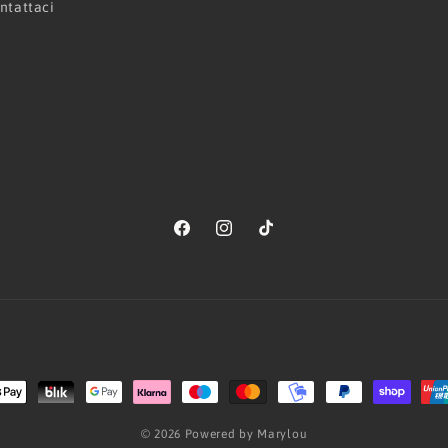
ntattaci
Facebook
Instagram
TikTok
Metodi
di
© 2026 Powered by Marylou
pagamento