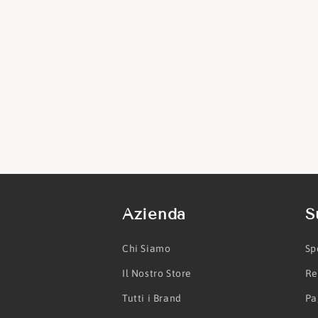
Azienda
S
Chi Siamo
Sp
Il Nostro Store
Re
Tutti i Brand
Pa