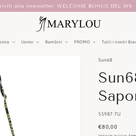
criviti alla newsletter: WELCOME BONUS DEL 10%
onna
Uomo
Bambini
PROMO
Tutti i nostri Br
Sun68
Sun6
Sapo
SKU:
55987-TU
Prezzo
€80,00
di
Imposte incluse.
Spe