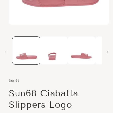
Apri
contenuti
multimediali
1
in
finestra
modale
Sun68
Sun68 Ciabatta
Slippers Logo