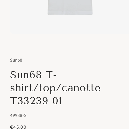
Apri
contenuti
multimediali
1
in
finestra
Sun68
modale
Sun68 T-
shirt/top/canotte
T33239 01
SKU:
49938-S
Prezzo
€45,00