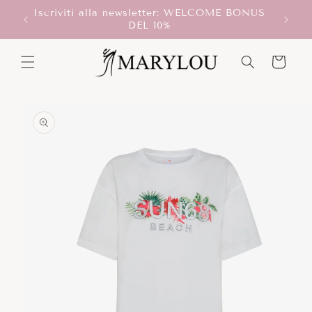
Vai
Iscriviti alla newsletter: WELCOME BONUS
direttamente
T!
Scegli
DEL 10%
ai contenuti
Carrello
Passa alle
informazioni
sul prodotto