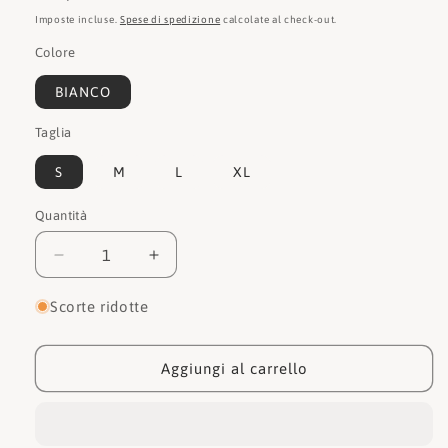
di
Imposte incluse.
Spese di spedizione
calcolate al check-out.
listino
Colore
BIANCO
Taglia
S
M
L
XL
Quantità
Quantità
Diminuisci
Aumenta
quantità
quantità
per
per
Scorte ridotte
Sun68
Sun68
T-
T-
shirt/top/canotte
shirt/top/canotte
Aggiungi al carrello
T33239
T33239
01
01