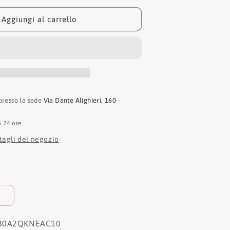
Sandalo
GRFS
Aggiungi al carrello
Backstrap
 presso la sede
Via Dante Alighieri, 160 -
n 24 ore
ttagli del negozio
B0A2QKNEAC10