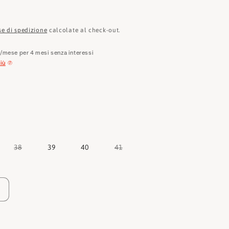
e
o
se di spedizione
calcolate al check-out.
g
€
/mese per 4 mesi senza interessi
r
iù
a
f
i
c
a
Variante
Variante
38
39
40
41
esaurita
esaurita
o
o
non
non
disponibile
disponibile
Aumenta
quantità
per
Timberland