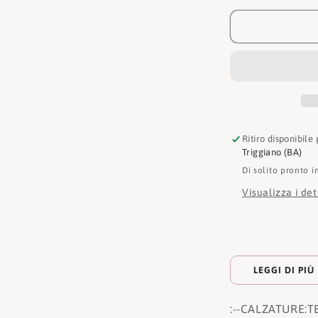
Sandalo
GRFS
Backstrap
Ritiro disponibile
Triggiano (BA)
Di solito pronto i
Visualizza i de
LEGGI DI PIÙ
:
--CALZATURE:
T