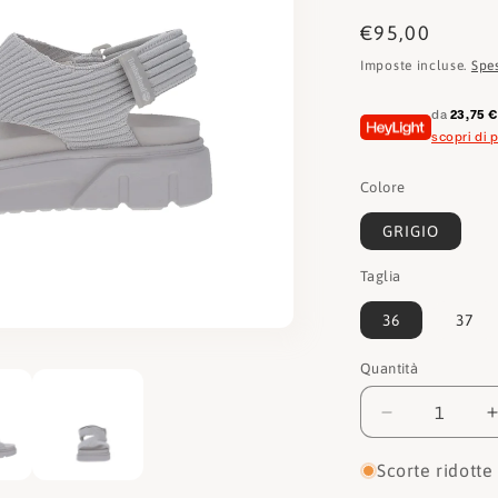
Prezzo
€95,00
di
Imposte incluse.
Spe
listino
da
23,75 
scopri di p
Colore
GRIGIO
Taglia
36
37
Quantità
Quantità
Diminuisci
quantità
per
Scorte ridotte
Timberland