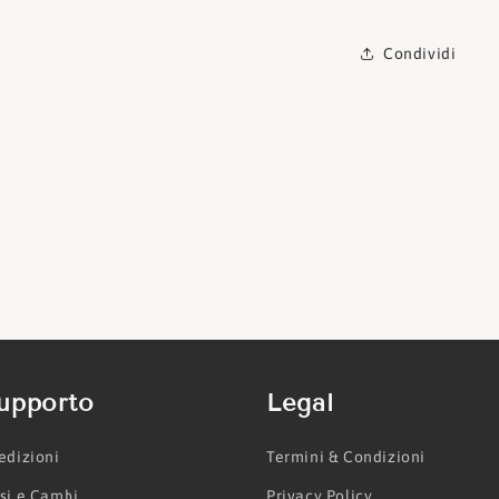
Condividi
upporto
Legal
edizioni
Termini & Condizioni
si e Cambi
Privacy Policy