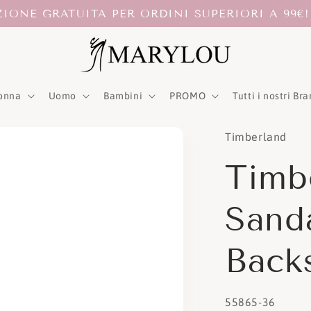
ZIONE GRATUITA PER ORDINI SUPERIORI A 99€!
onna
Uomo
Bambini
PROMO
Tutti i nostri Br
Timberland
Timb
Sand
Back
SKU:
55865-36