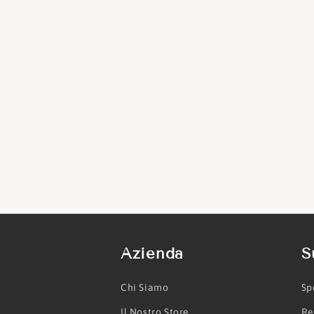
Azienda
S
Chi Siamo
Sp
Il Nostro Store
Re