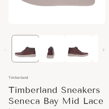
Apri
contenuti
multimediali
1
in
finestra
modale
Timberland
Timberland Sneakers
Seneca Bay Mid Lace