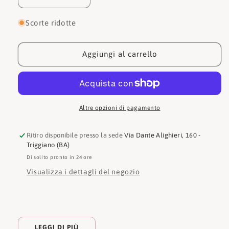
Diminuisci
Aumenta
quantità
quantità
per
per
Scorte ridotte
Timberland
Timberland
Sneakers
Sneakers
Seneca
Seneca
Aggiungi al carrello
Bay
Bay
Mid
Mid
Lace
Lace
Up
Up
Altre opzioni di pagamento
Ritiro disponibile presso la sede
Via Dante Alighieri, 160 -
Triggiano (BA)
Di solito pronto in 24 ore
Visualizza i dettagli del negozio
LEGGI DI PIÙ