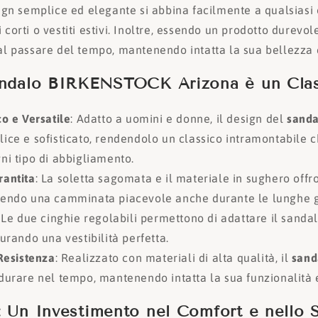
sign semplice ed elegante si abbina facilmente a qualsiasi ou
 corti o vestiti estivi. Inoltre, essendo un prodotto durevole
al passare del tempo, mantenendo intatta la sua bellezza e
andalo BIRKENSTOCK Arizona è un Cla
o e Versatile
: Adatto a uomini e donne, il design del
sand
ice e sofisticato, rendendolo un classico intramontabile c
ni tipo di abbigliamento.
antita
: La soletta sagomata e il materiale in sughero off
tendo una camminata piacevole anche durante le lunghe gi
: Le due cinghie regolabili permettono di adattare il sanda
urando una vestibilità perfetta.
Resistenza
: Realizzato con materiali di alta qualità, il
sand
durare nel tempo, mantenendo intatta la sua funzionalità e
: Un Investimento nel Comfort e nello S