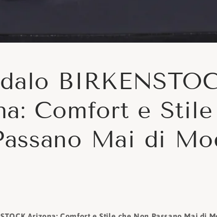
andalo BIRKENSTO
na: Comfort e Stile
assano Mai di Mo
STOCK Arizona: Comfort e Stile che Non Passano Mai di 