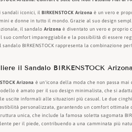
 sandali iconici, il
BIRKENSTOCK Arizona
è un vero e prop
mini e donne in tutto il mondo. Grazie al suo design sempl
zionale, il sandalo
Arizona
è diventato un vero e proprio c
l suo comfort impareggiabile e la possibilità di essere re
il sandalo BIRKENSTOCK rappresenta la combinazione perfe
liere il Sandalo BIRKENSTOCK Arizon
NSTOCK Arizona
è un'icona della moda che non passa mai 
odello è amato per il suo design minimalista, che si adatt
lle uscite informali alle situazioni più casual. Le due cingh
stibilità personalizzata, garantendo un comfort ottimale d
struttura unica, che include la famosa soletta sagomata B
lente per il piede, contribuendo a una camminata più natur