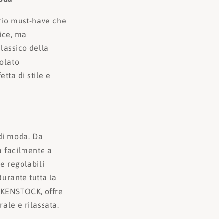
rio must-have che
ice, ma
lassico della
golato
tta di stile e
a
di moda. Da
a facilmente a
ie regolabili
urante tutta la
IRKENSTOCK, offre
ale e rilassata.