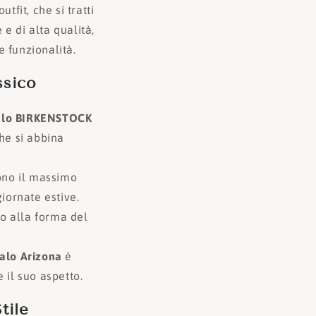
tfit, che si tratti
 e di alta qualità,
 funzionalità.
ssico
alo BIRKENSTOCK
he si abbina
rono il massimo
ornate estive.
lo alla forma del
alo Arizona
è
 il suo aspetto.
tile