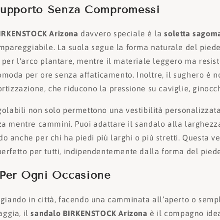
Supporto Senza Compromessi
IRKENSTOCK Arizona
davvero speciale è la
soletta sagom
impareggiabile. La suola segue la forma naturale del pied
 per l'arco plantare, mentre il materiale leggero ma resis
oda per ore senza affaticamento. Inoltre, il sughero è no
rtizzazione, che riducono la pressione su caviglie, ginocch
golabili non solo permettono una vestibilità personalizza
a mentre cammini. Puoi adattare il sandalo alla larghezza
anche per chi ha piedi più larghi o più stretti. Questa ver
erfetto per tutti, indipendentemente dalla forma del piede
Per Ogni Occasione
ggiando in città, facendo una camminata all’aperto o sem
aggia, il
sandalo BIRKENSTOCK Arizona
è il compagno idea