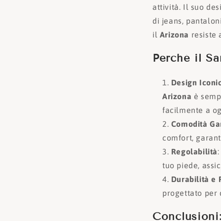
attività. Il suo de
di jeans, pantaloni
il
Arizona
resiste 
Perché il S
Design Iconic
Arizona
è sempl
facilmente a og
Comodità Gar
comfort, garan
Regolabilità
tuo piede, assic
Durabilità e 
progettato per 
Conclusioni