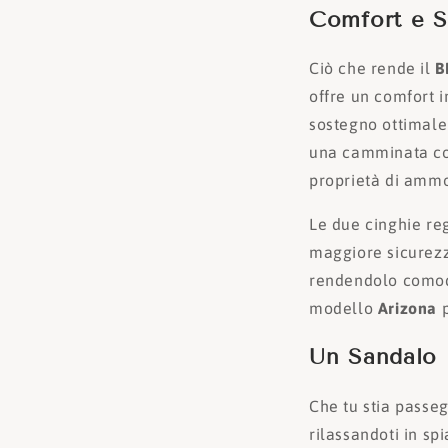
Comfort e 
Ciò che rende il
B
offre un comfort 
sostegno ottimale
una camminata com
proprietà di ammo
Le due cinghie re
maggiore sicurezz
rendendolo comodo 
modello
Arizona
p
Un Sandalo 
Che tu stia passe
rilassandoti in spi