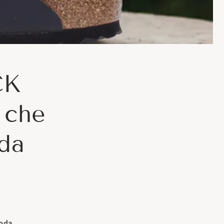
CK
 che
da
Moda