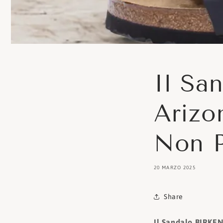
Il S
Arizo
Non P
20 MARZO 2025
Share
Il Sandalo BIRKEN