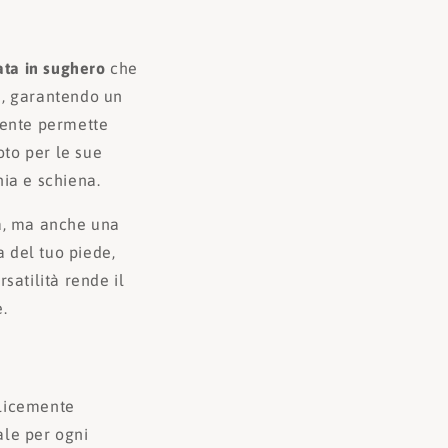
ata in sughero
che
e, garantendo un
tente permette
to per le sue
ia e schiena.
ta, ma anche una
 del tuo piede,
satilità rende il
.
plicemente
le per ogni