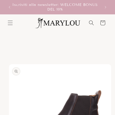
Vai
Iscriviti alla newsletter: WELCOME BONUS
direttamente
T!
DEL 10%
ai contenuti
Carrello
Passa alle
informazioni
sul prodotto