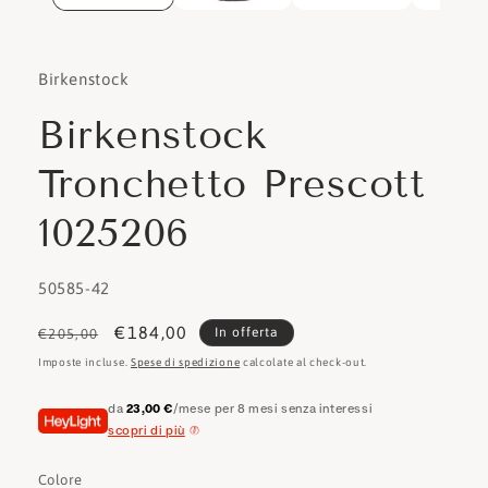
Birkenstock
Birkenstock
Tronchetto Prescott
1025206
SKU:
50585-42
Prezzo
Prezzo
€184,00
In offerta
€205,00
di
scontato
Imposte incluse.
Spese di spedizione
calcolate al check-out.
listino
da
23,00 €
/mese per 8 mesi senza interessi
scopri di più
Colore