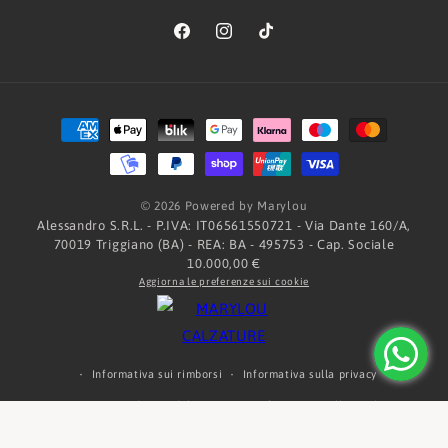
Facebook
Instagram
TikTok
Metodi
di
pagamento
© 2026 Powered by Marylou
Alessandro S.R.L. - P.IVA: IT06561550721 - Via Dante 160/A,
70019 Triggiano (BA) - REA: BA - 495753 - Cap. Sociale
10.000,00 €
Aggiorna le preferenze sui cookie
Informativa sui rimborsi
Informativa sulla privacy
Termini e condizioni del servizio
Informativa sulle spedizioni
Informativa legale
Recapiti