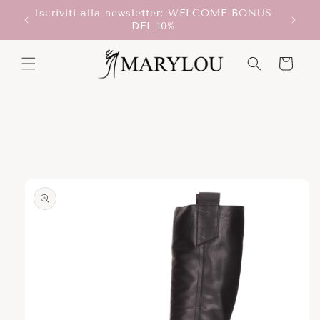
Vai
Iscriviti alla newsletter: WELCOME BONUS
direttamente
T!
DEL 10%
ai contenuti
Carrello
Passa alle
informazioni
sul prodotto