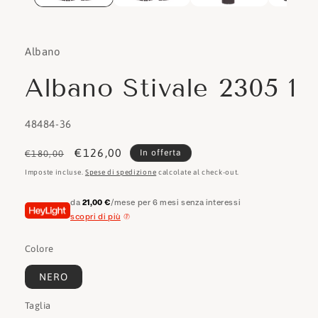
Albano
Albano Stivale 2305 1
SKU:
48484-36
Prezzo
Prezzo
€126,00
In offerta
€180,00
di
scontato
Imposte incluse.
Spese di spedizione
calcolate al check-out.
listino
da
21,00 €
/mese per 6 mesi senza interessi
scopri di più
Colore
NERO
Taglia