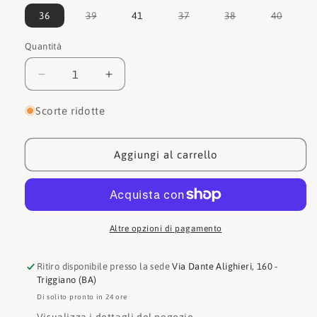
Variante
Variante
Variante
Varian
36
39
41
37
38
40
esaurita
esaurita
esaurita
esauri
o
o
o
o
non
non
non
non
Quantità
Quantità
disponibile
disponibile
disponibile
dispon
Diminuisci
Aumenta
quantità
quantità
per
per
Scorte ridotte
Albano
Albano
Stivale
Stivale
2305
2305
Aggiungi al carrello
1
1
Altre opzioni di pagamento
Ritiro disponibile presso la sede
Via Dante Alighieri, 160 -
Triggiano (BA)
Di solito pronto in 24 ore