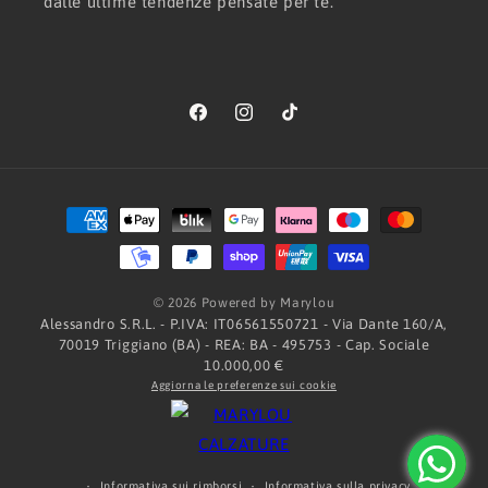
dalle ultime tendenze pensate per te.
Facebook
Instagram
TikTok
Metodi
di
pagamento
© 2026 Powered by Marylou
Alessandro S.R.L. - P.IVA: IT06561550721 - Via Dante 160/A,
70019 Triggiano (BA) - REA: BA - 495753 - Cap. Sociale
10.000,00 €
Aggiorna le preferenze sui cookie
Informativa sui rimborsi
Informativa sulla privacy