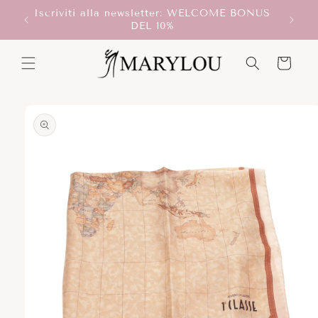
Vai
Iscriviti alla newsletter: WELCOME BONUS
direttamente
T!
Scegli
DEL 10%
ai contenuti
Carrello
Passa alle
informazioni
sul prodotto