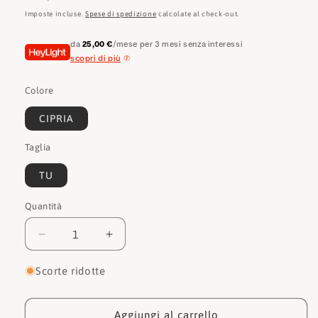
di
Imposte incluse.
Spese di spedizione
calcolate al check-out.
listino
da
25,00 €
/mese per 3 mesi senza interessi
scopri di più
Colore
CIPRIA
Taglia
TU
Quantità
Quantità
Diminuisci
Aumenta
quantità
quantità
per
per
Scorte ridotte
Alviero
Alviero
martini
martini
Foulards
Foulards
Aggiungi al carrello