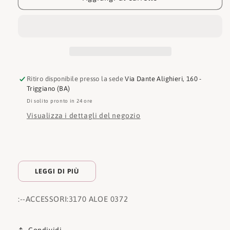
3170
3170
ALOE
ALOE
0372
0372
Ritiro disponibile presso la sede
Via Dante Alighieri, 160 -
Triggiano (BA)
Di solito pronto in 24 ore
Visualizza i dettagli del negozio
LEGGI DI PIÙ
:
--ACCESSORI:
3170 ALOE 0372
Condividi