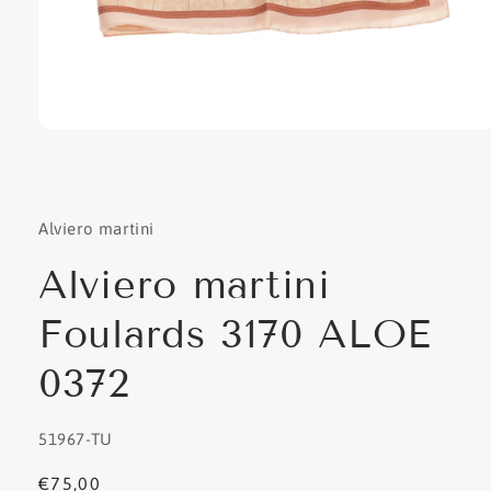
Apri
contenuti
multimediali
1
in
finestra
Alviero martini
modale
Alviero martini
Foulards 3170 ALOE
0372
SKU:
51967-TU
Prezzo
€75,00