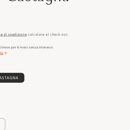
e
o
g
r
se di spedizione
calcolate al check-out.
a
€
/mese per 6 mesi senza interessi
f
iù
i
c
ASTAGNA
a
ile
Aumenta