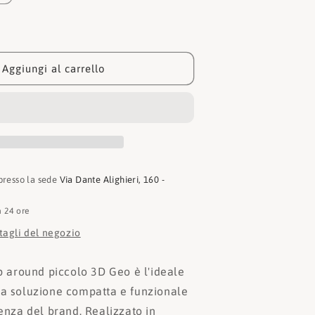
quantità
per
Alviero
Martini
Portafogli
Aggiungi al carrello
3D
Geo
Zip
Around
PN53
Castagna
 presso la sede
Via Dante Alighieri, 160 -
n 24 ore
ttagli del negozio
ip around piccolo 3D Geo è l'ideale
na soluzione compatta e funzionale
senza del brand. Realizzato in