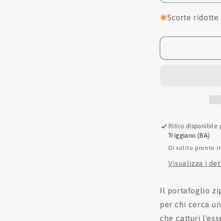
quantità
per
Scorte ridotte
Alviero
Martini
Portafogli
3D
Geo
Zip
Around
PN53
Castagna
Ritiro disponibile
Triggiano (BA)
Di solito pronto i
Visualizza i de
Il portafoglio z
per chi cerca u
che catturi l'es