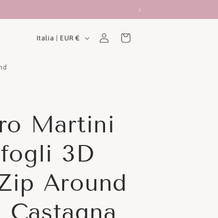
P
Carrello
Accedi
Italia | EUR €
a
e
and
s
e
ro Martini
/
A
fogli 3D
r
e
Zip Around
a
 Castagna
g