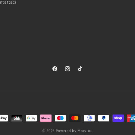
ntattaci
Facebook
Instagram
TikTok
Metodi
di
© 2026 Powered by Marylou
pagamento