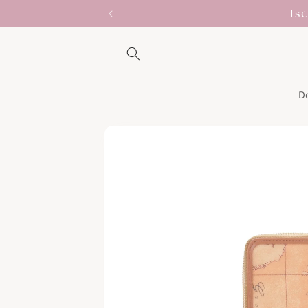
Vai
Is
direttamente
ai contenuti
D
Passa alle
informazioni
sul prodotto