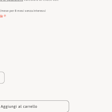
e
o
€
/mese per 8 mesi senza interessi
iù
g
r
a
f
i
c
a
Aumenta
quantità
per
Alviero
martini
Portafogli
Aggiungi al carrello
W043