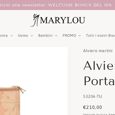
criviti alla newsletter: WELCOME BONUS DEL 10%
onna
Uomo
Bambini
PROMO
Tutti i nostri Br
Alviero martini
Alvie
Port
SKU:
53206-TU
Prezzo
€210,00
di
Imposte incluse.
Spe