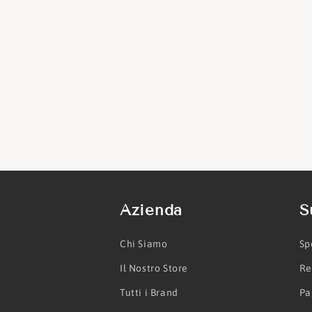
Azienda
S
Chi Siamo
Sp
Il Nostro Store
Re
Tutti i Brand
Pa