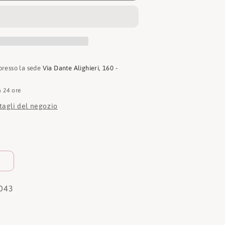
 presso la sede
Via Dante Alighieri, 160 -
n 24 ore
ttagli del negozio
043