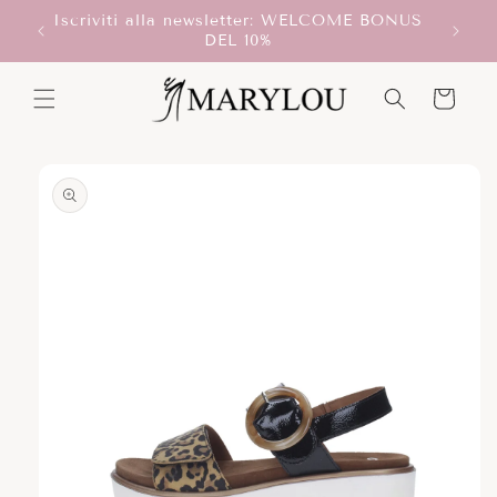
Vai
Iscriviti alla newsletter: WELCOME BONUS
direttamente
T!
DEL 10%
ai contenuti
Carrello
Passa alle
informazioni
sul prodotto