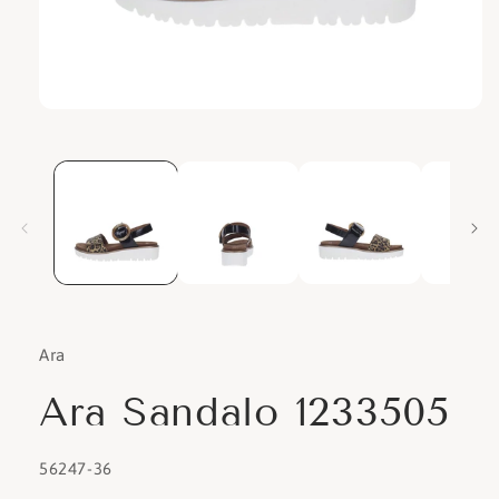
Apri
contenuti
multimediali
1
in
finestra
modale
Ara
Ara Sandalo 1233505
SKU:
56247-36