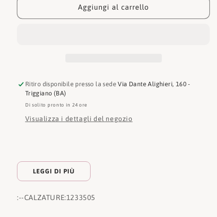
1233505
1233505
Aggiungi al carrello
Ritiro disponibile presso la sede
Via Dante Alighieri, 160 -
Triggiano (BA)
Di solito pronto in 24 ore
Visualizza i dettagli del negozio
LEGGI DI PIÙ
:
--CALZATURE:
1233505