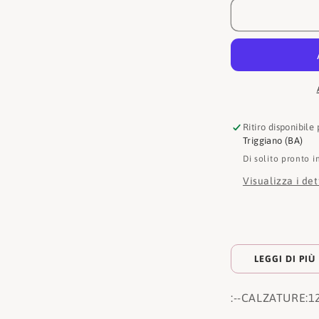
1227540
Ritiro disponibile
Triggiano (BA)
Di solito pronto i
Visualizza i de
LEGGI DI PIÙ
:
--CALZATURE:
1