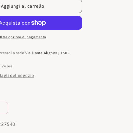
1227540
Aggiungi al carrello
Altre opzioni di pagamento
 presso la sede
Via Dante Alighieri, 160 -
n 24 ore
ttagli del negozio
227540