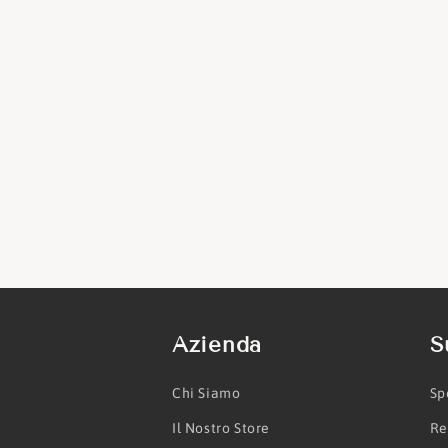
Azienda
S
Chi Siamo
Sp
Il Nostro Store
Re