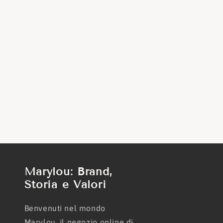
Marylou: Brand,
Storia e Valori
Benvenuti nel mondo
Marylou, il negozio online di