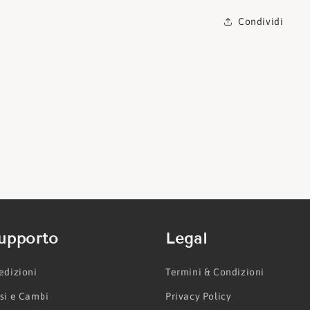
Condividi
upporto
Legal
edizioni
Termini & Condizioni
si e Cambi
Privacy Policy