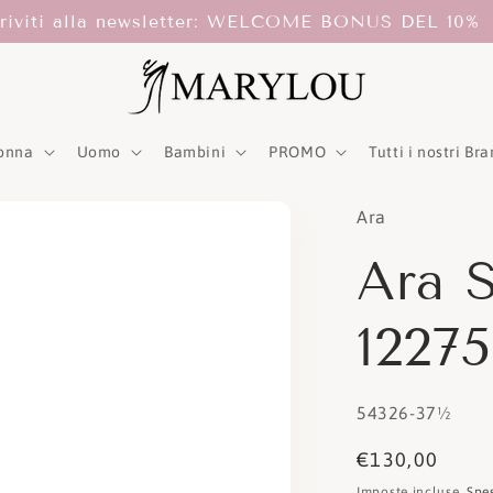
criviti alla newsletter: WELCOME BONUS DEL 10%
onna
Uomo
Bambini
PROMO
Tutti i nostri Br
Ara
Ara 
1227
SKU:
54326-37½
Prezzo
€130,00
di
Imposte incluse.
Spe