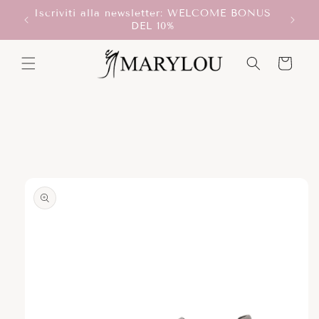
Vai
Iscriviti alla newsletter: WELCOME BONUS
direttamente
T!
DEL 10%
ai contenuti
Carrello
Passa alle
informazioni
sul prodotto