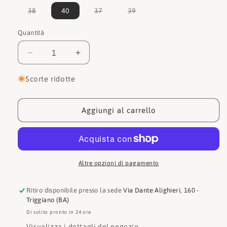
Variante
Variante
Variante
38
40
37
39
esaurita
esaurita
esaurita
o
o
o
non
non
non
Quantità
Quantità
disponibile
disponibile
disponibile
Diminuisci
Aumenta
quantità
quantità
per
per
Scorte ridotte
Ara
Ara
Sneakers
Sneakers
1257702
1257702
Aggiungi al carrello
Altre opzioni di pagamento
Ritiro disponibile presso la sede
Via Dante Alighieri, 160 -
Triggiano (BA)
Di solito pronto in 24 ore
Visualizza i dettagli del negozio