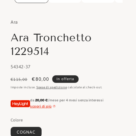
Ara
Ara Tronchetto
1229514
SKU:
54342-37
Prezzo
Prezzo
€80,00
In offerta
€115,00
di
scontato
Imposte incluse.
Spese di spedizione
calcolate al check-out.
listino
da
20,00 €
/mese per 4 mesi senza interessi
scopri di più
Colore
COGNAC