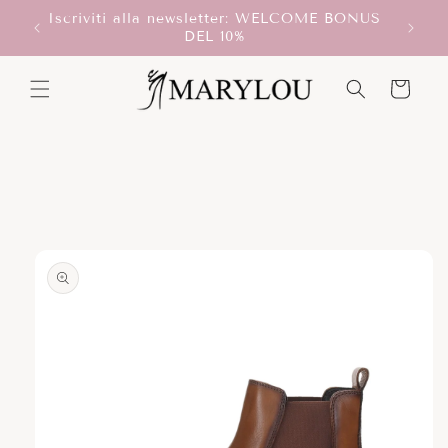
Vai
Iscriviti alla newsletter: WELCOME BONUS
direttamente
T!
DEL 10%
ai contenuti
Carrello
Passa alle
informazioni
sul prodotto