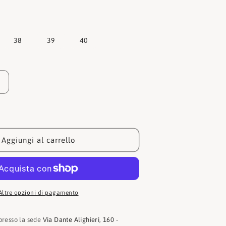
38
39
40
Aumenta
quantità
per
Armani
Exchange
AX
Aggiungi al carrello
scarpe
sneakers
da
donna
beige
Altre opzioni di pagamento
sabbia
F22757MZ285
XW002153AF22757MZ285
 presso la sede
Via Dante Alighieri, 160 -