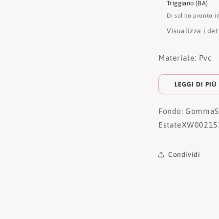
Triggiano (BA)
Di solito pronto i
Visualizza i de
Materiale: Pvc
LEGGI DI PIÙ
Fondo: Gomma
S
Estate
XW00215
Condividi