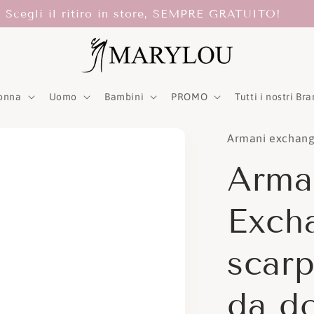
Scegli il ritiro in store, SEMPRE GRATUITO!
onna
Uomo
Bambini
PROMO
Tutti i nostri Br
Armani exchan
Arma
Exch
scar
da d