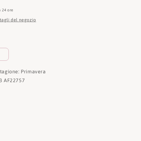
n 24 ore
ttagli del negozio
tagione: Primavera
3 AF22757