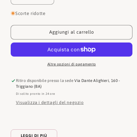
quantità
quantità
per
per
Scorte ridotte
Armani
Armani
Exchange
Exchange
Sneakers
Sneakers
Aggiungi al carrello
XDX195
XDX195
XV944
XV944
Altre opzioni di pagamento
Ritiro disponibile presso la sede
Via Dante Alighieri, 160 -
Triggiano (BA)
Di solito pronto in 24 ore
Visualizza i dettagli del negozio
LEGGI DI PIÙ