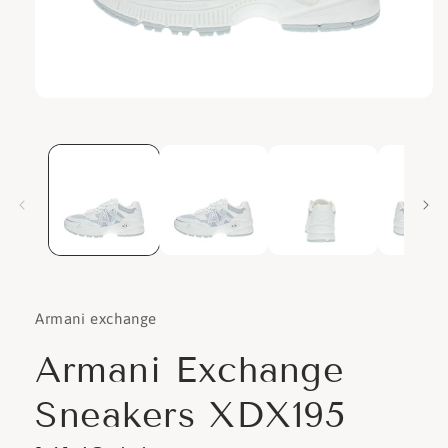
Apri
contenuti
multimediali
1
in
finestra
modale
Armani exchange
Armani Exchange
Sneakers XDX195