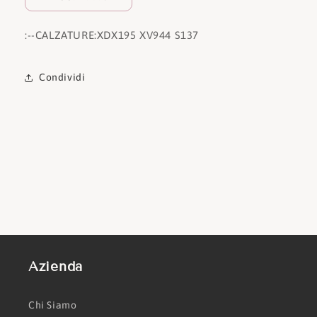
:
--CALZATURE:
XDX195 XV944 S137
Condividi
Azienda
Chi Siamo