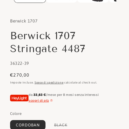
Berwick 1707
Berwick 1707
Stringate 4487
SKU:
36322-39
Prezzo
€270,00
di
Imposte incluse.
Spese di spedizione
calcolate al check-out.
listino
da
33,63 €
/mese per 8 mesi senza interessi
scopri di più
Colore
Variante
CORDOBAN
BLACK
esaurita