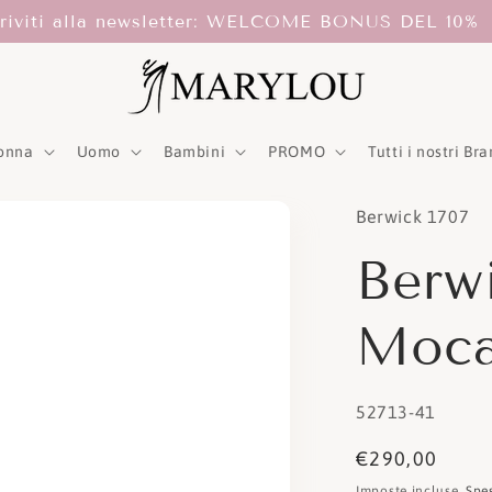
criviti alla newsletter: WELCOME BONUS DEL 10%
onna
Uomo
Bambini
PROMO
Tutti i nostri Br
Berwick 1707
Berw
Moca
SKU:
52713-41
Prezzo
€290,00
di
Imposte incluse.
Spe