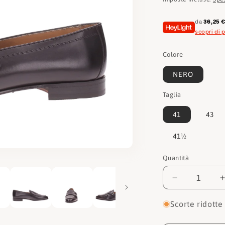
listino
da
36,25 
scopri di p
Colore
NERO
Taglia
41
43
41½
Quantità
Quantità
Diminuisci
quantità
per
Scorte ridotte
Berwick
1707