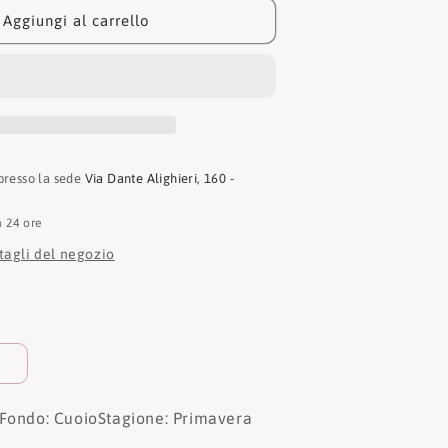
Mocassino
Aggiungi al carrello
5111
 presso la sede
Via Dante Alighieri, 160 -
n 24 ore
ttagli del negozio
Fondo: Cuoio
Stagione: Primavera