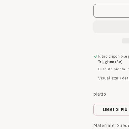
Ciabatta
Arizona
1024248
Ritiro disponibile
Triggiano (BA)
Di solito pronto i
Visualizza i de
piatto
LEGGI DI PIÙ
Materiale: Sued