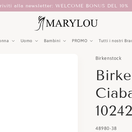
criviti alla newsletter: WELCOME BONUS DEL 10%
onna
Uomo
Bambini
PROMO
Tutti i nostri Br
Birkenstock
Birk
Ciab
1024
SKU:
48980-38