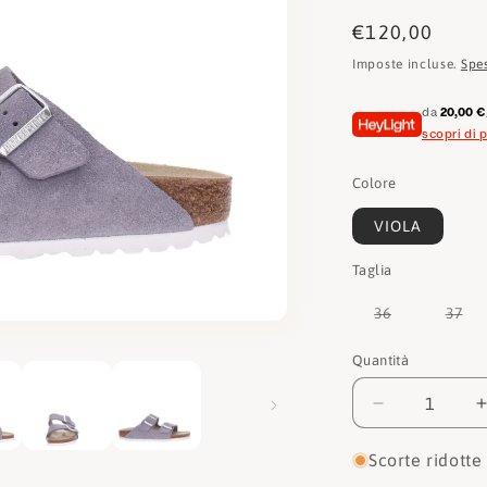
Prezzo
€120,00
di
Imposte incluse.
Spe
listino
da
20,00 €
scopri di p
Colore
VIOLA
Taglia
Variante
Var
36
37
esaurita
esa
o
o
non
no
Quantità
Quantità
disponibile
dis
Diminuisci
quantità
per
Scorte ridotte
Birkenstock