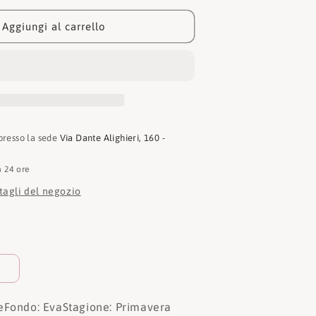
Ciabatta
Arizona
Aggiungi al carrello
1024248
 presso la sede
Via Dante Alighieri, 160 -
n 24 ore
ttagli del negozio
e
Fondo: Eva
Stagione: Primavera