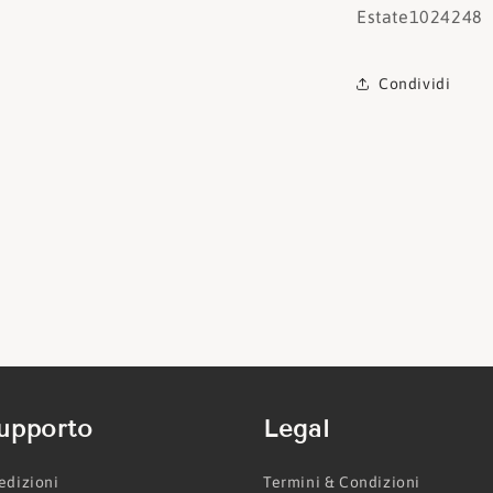
Estate
1024248
Condividi
upporto
Legal
edizioni
Termini & Condizioni