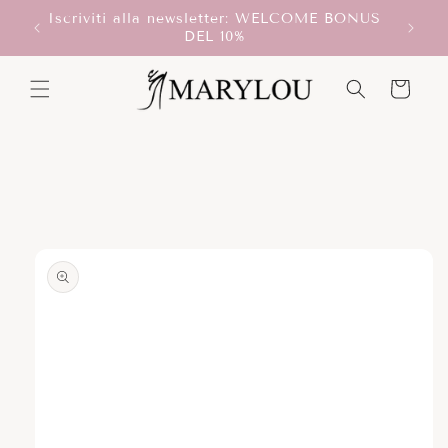
Vai
Iscriviti alla newsletter: WELCOME BONUS
direttamente
T!
DEL 10%
ai contenuti
Carrello
Passa alle
informazioni
sul prodotto