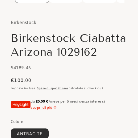
Birkenstock
Birkenstock Ciabatta
Arizona 1029162
SKU:
54189-46
Prezzo
€100,00
di
Imposte incluse.
Spese di spedizione
calcolate al check-out.
listino
da
20,00 €
/mese per 5 mesi senza interessi
scopri di più
Colore
ANTRACITE