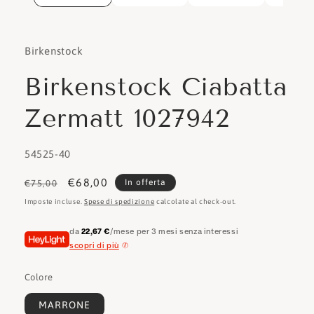
Birkenstock
Birkenstock Ciabatta
Zermatt 1027942
SKU:
54525-40
Prezzo
Prezzo
€68,00
In offerta
€75,00
di
scontato
Imposte incluse.
Spese di spedizione
calcolate al check-out.
listino
da
22,67 €
/mese per 3 mesi senza interessi
scopri di più
Colore
MARRONE