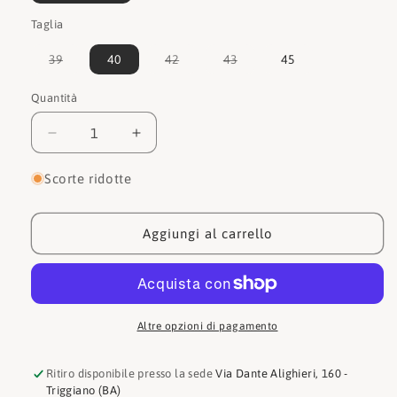
Taglia
Variante
Variante
Variante
39
40
42
43
45
esaurita
esaurita
esaurita
o
o
o
non
non
non
Quantità
Quantità
disponibile
disponibile
disponibile
Diminuisci
Aumenta
quantità
quantità
per
per
Scorte ridotte
Birkenstock
Birkenstock
Ciabatta
Ciabatta
Zermatt
Zermatt
Aggiungi al carrello
1027942
1027942
Altre opzioni di pagamento
Ritiro disponibile presso la sede
Via Dante Alighieri, 160 -
Triggiano (BA)