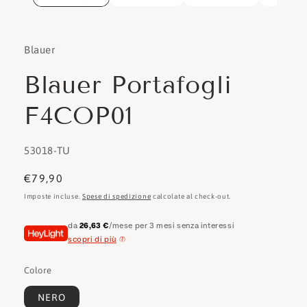
Blauer
Blauer Portafogli
F4COP01
SKU:
53018-TU
Prezzo
€79,90
di
Imposte incluse.
Spese di spedizione
calcolate al check-out.
listino
da
26,63 €
/mese per 3 mesi senza interessi
scopri di più
Colore
NERO