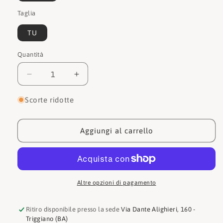
Taglia
TU
Quantità
Quantità
Diminuisci
Aumenta
quantità
quantità
per
per
Scorte ridotte
Blauer
Blauer
Portafogli
Portafogli
F4COP01
F4COP01
Aggiungi al carrello
Altre opzioni di pagamento
Ritiro disponibile presso la sede
Via Dante Alighieri, 160 -
Triggiano (BA)