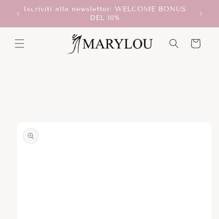
Vai
Iscriviti alla newsletter: WELCOME BONUS
direttamente
T!
DEL 10%
ai contenuti
Carrello
Passa alle
informazioni
sul prodotto