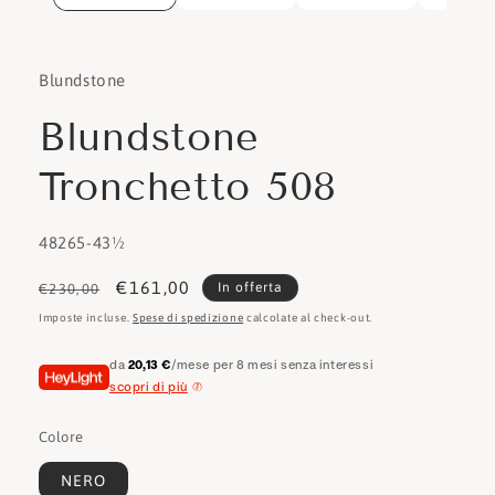
Blundstone
Blundstone
Tronchetto 508
SKU:
48265-43½
Prezzo
Prezzo
€161,00
In offerta
€230,00
di
scontato
Imposte incluse.
Spese di spedizione
calcolate al check-out.
listino
da
20,13 €
/mese per 8 mesi senza interessi
scopri di più
Colore
NERO