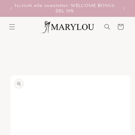
Vai
Iscriviti alla newsletter: WELCOME BONUS
direttamente
T!
DEL 10%
ai contenuti
Carrello
Passa alle
informazioni
sul prodotto