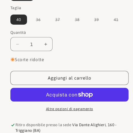
Taglia
Variante
Variante
Variante
Variante
Varian
40
36
37
38
39
41
esaurita
esaurita
esaurita
esaurita
esauri
o
o
o
o
o
non
non
non
non
non
Quantità
Quantità
disponibile
disponibile
disponibile
disponibile
dispon
Diminuisci
Aumenta
quantità
quantità
per
per
Scorte ridotte
Callaghan
Callaghan
Sneakers
Sneakers
30000
30000
Aggiungi al carrello
Altre opzioni di pagamento
Ritiro disponibile presso la sede
Via Dante Alighieri, 160 -
Triggiano (BA)