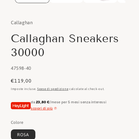
Callaghan
Callaghan Sneakers
30000
SKU:
47598-40
Prezzo
€119,00
di
Imposte incluse.
Spese di spedizione
calcolate al check-out.
listino
da
23,80 €
/mese per 5 mesi senza interessi
scopri di più
Colore
ROSA