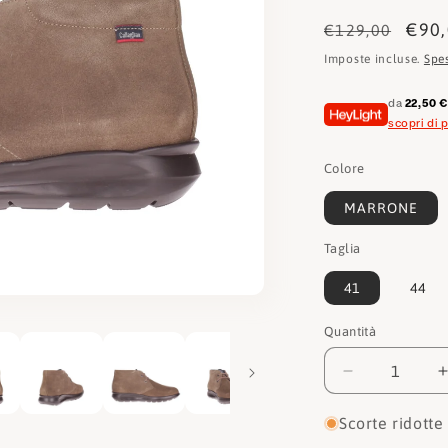
Prezzo
Pre
€90
€129,00
di
scon
Imposte incluse.
Spe
listino
da
22,50 
scopri di p
Colore
MARRONE
Taglia
41
44
Quantità
Quantità
Diminuisci
quantità
per
Scorte ridotte
Callaghan