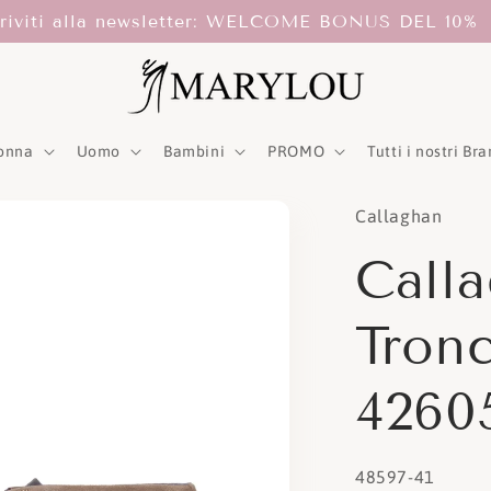
criviti alla newsletter: WELCOME BONUS DEL 10%
onna
Uomo
Bambini
PROMO
Tutti i nostri Br
Callaghan
Call
Tron
4260
SKU:
48597-41