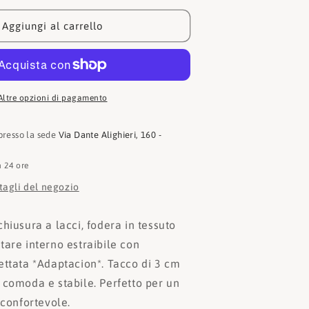
Tronchetto
42605
Aggiungi al carrello
Altre opzioni di pagamento
 presso la sede
Via Dante Alighieri, 160 -
n 24 ore
ttagli del negozio
hiusura a lacci, fodera in tessuto
tare interno estraibile con
ettata *Adaptacion*. Tacco di 3 cm
 comoda e stabile. Perfetto per un
 confortevole.