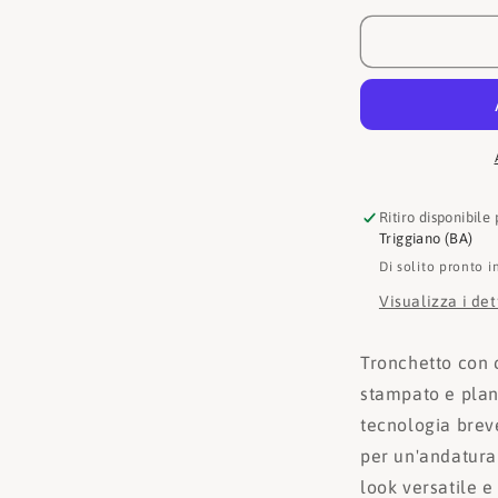
Tronchetto
42605
Ritiro disponibile
Triggiano (BA)
Di solito pronto i
Visualizza i de
Tronchetto con c
stampato e plan
tecnologia brev
per un'andatura
look versatile e