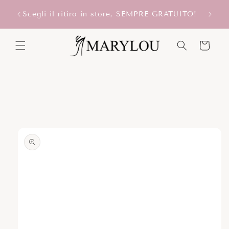
Vai
ONUS
direttamente
Scegli il ritiro in store, SEMPRE GRATUITO!
ai contenuti
Carrello
Passa alle
informazioni
sul prodotto