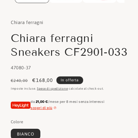
Chiara ferragni
Chiara ferragni
Sneakers CF2901-033
SKU:
47080-37
Prezzo
Prezzo
€168,00
In offerta
€240,00
di
scontato
Imposte incluse.
Spese di spedizione
calcolate al check-out.
listino
da
21,00 €
/mese per 8 mesi senza interessi
scopri di più
Colore
BIANCO