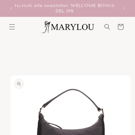
Vai
Iscriviti alla newsletter: WELCOME BONUS
direttamente
T!
DEL 10%
ai contenuti
Carrello
Passa alle
informazioni
sul prodotto