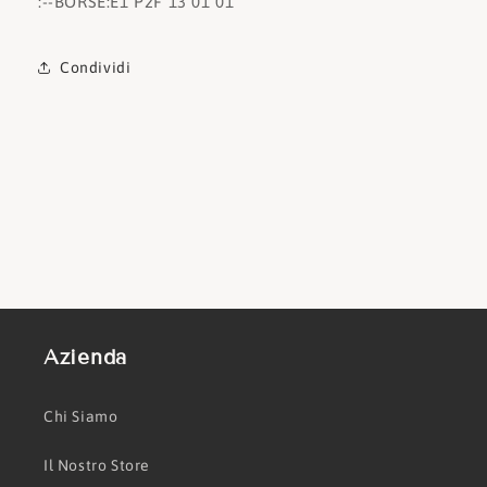
:
--BORSE:
E1 P2F 13 01 01
Condividi
Azienda
Chi Siamo
Il Nostro Store