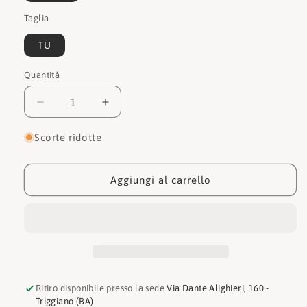
Taglia
TU
Quantità
Quantità
Diminuisci
Aumenta
quantità
quantità
per
per
Scorte ridotte
Coccinelle
Coccinelle
Borsa
Borsa
E1P2F130101
E1P2F130101
Aggiungi al carrello
Ritiro disponibile presso la sede
Via Dante Alighieri, 160 -
Triggiano (BA)