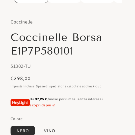
Coccinelle
Coccinelle Borsa
E1P7P580101
SKU:
51302-TU
Prezzo
€298,00
di
Imposte incluse.
Spese di spedizione
calcolate al check-out.
listino
da
37,25 €
/mese per 8 mesi senza interessi
scopri di più
Colore
NERO
VINO