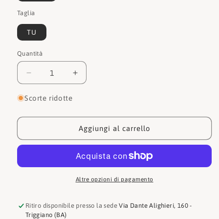
Taglia
TU
Quantità
Quantità
Diminuisci
Aumenta
quantità
quantità
per
per
Scorte ridotte
Coccinelle
Coccinelle
Borsa
Borsa
E1P7P580101
E1P7P580101
Aggiungi al carrello
Altre opzioni di pagamento
Ritiro disponibile presso la sede
Via Dante Alighieri, 160 -
Triggiano (BA)