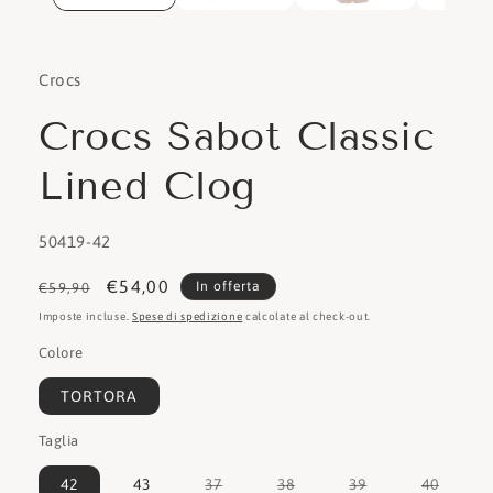
Crocs
Crocs Sabot Classic
Lined Clog
SKU:
50419-42
Prezzo
Prezzo
€54,00
In offerta
€59,90
di
scontato
Imposte incluse.
Spese di spedizione
calcolate al check-out.
listino
Colore
TORTORA
Taglia
Variante
Variante
Variante
Varian
42
43
37
38
39
40