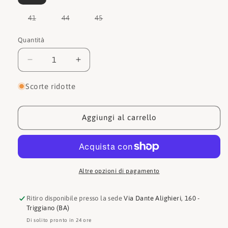
esaurita
esaurita
esaurita
esauri
o
o
o
o
non
non
non
non
Variante
Variante
Variante
41
44
45
disponibile
disponibile
disponibile
dispon
esaurita
esaurita
esaurita
o
o
o
non
non
non
Quantità
Quantità
disponibile
disponibile
disponibile
Diminuisci
Aumenta
quantità
quantità
per
per
Scorte ridotte
Crocs
Crocs
Sabot
Sabot
Classic
Classic
Aggiungi al carrello
Lined
Lined
Clog
Clog
Altre opzioni di pagamento
Ritiro disponibile presso la sede
Via Dante Alighieri, 160 -
Triggiano (BA)
Di solito pronto in 24 ore