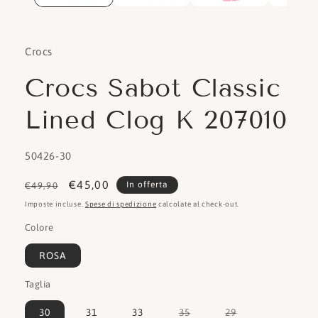
Crocs
Crocs Sabot Classic
Lined Clog K 207010
SKU:
50426-30
Prezzo
Prezzo
€45,00
In offerta
€49,90
di
scontato
Imposte incluse.
Spese di spedizione
calcolate al check-out.
listino
Colore
ROSA
Taglia
Variante
Variante
30
31
33
35
29