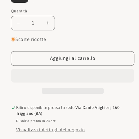
esaurita
esaurita
o
o
non
non
Quantità
Quantità
disponibile
disponibile
Diminuisci
Aumenta
quantità
quantità
per
per
Scorte ridotte
Crocs
Crocs
Sabot
Sabot
Classic
Classic
Aggiungi al carrello
Lined
Lined
Clog
Clog
K
K
207010
207010
Ritiro disponibile presso la sede
Via Dante Alighieri, 160 -
Triggiano (BA)
Di solito pronto in 24 ore
Visualizza i dettagli del negozio