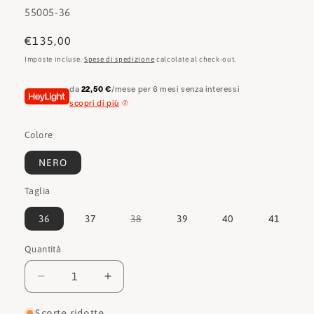
SKU:
55005-36
Prezzo
€135,00
di
Imposte incluse.
Spese di spedizione
calcolate al check-out.
listino
da
22,50 €
/mese per 6 mesi senza interessi
scopri di più
Colore
NERO
Taglia
Variante
36
37
38
39
40
41
esaurita
o
non
Quantità
Quantità
disponibile
Diminuisci
Aumenta
quantità
quantità
per
per
Scorte ridotte