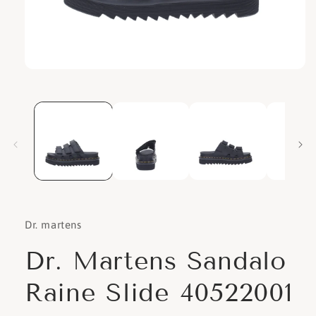
Apri
contenuti
multimediali
1
in
finestra
modale
Dr. martens
Dr. Martens Sandalo
Raine Slide 40522001