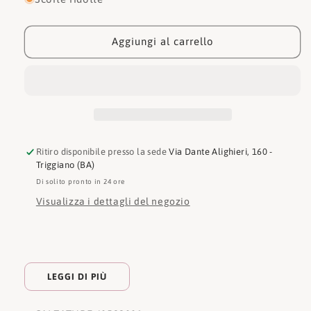
Dr.
Dr.
Martens
Martens
Sandalo
Sandalo
Aggiungi al carrello
Raine
Raine
Slide
Slide
40522001
40522001
Ritiro disponibile presso la sede
Via Dante Alighieri, 160 -
Triggiano (BA)
Di solito pronto in 24 ore
Visualizza i dettagli del negozio
LEGGI DI PIÙ