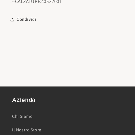
:
--CALZATURE:
40522001
Condividi
Azienda
Chi Siamo
Il Nostro Store