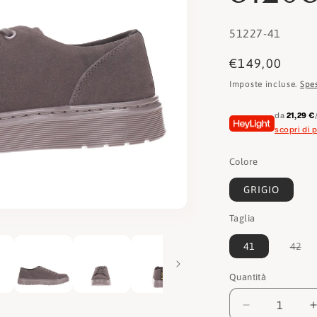
SKU:
51227-41
Prezzo
€149,00
di
Imposte incluse.
Spe
listino
da
21,29 €
scopri di p
Colore
GRIGIO
Taglia
Var
41
42
esa
o
no
Quantità
Quantità
dis
Diminuisci