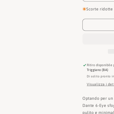
quantità
per
Scorte ridotte
Dr.
Martens
Sneakers
Dante
E.H.
Suede
31203029
Ritiro disponibile
Triggiano (BA)
Di solito pronto i
Visualizza i de
Optando per un 
Dante 6-Eye sf
pulito e minima