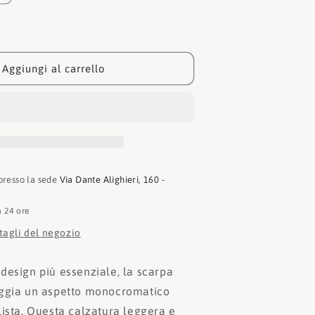
quantità
per
Dr.
Martens
Sneakers
Aggiungi al carrello
Dante
E.H.
Suede
31203029
 presso la sede
Via Dante Alighieri, 160 -
n 24 ore
ttagli del negozio
design più essenziale, la scarpa
oggia un aspetto monocromatico
lista. Questa calzatura leggera e