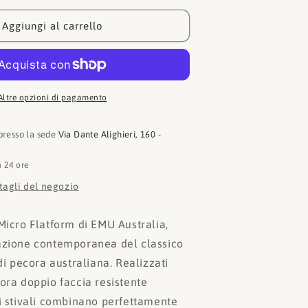
Tronchetto
Stinger
Aggiungi al carrello
Micro
Flatform
W13082
Altre opzioni di pagamento
 presso la sede
Via Dante Alighieri, 160 -
n 24 ore
ttagli del negozio
Micro Flatform di EMU Australia,
azione contemporanea del classico
 di pecora australiana. Realizzati
ora doppio faccia resistente
ti stivali combinano perfettamente