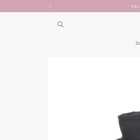
Vai
I
direttamente
ai contenuti
D
Passa alle
informazioni
sul prodotto