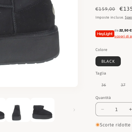
Prezzo
Pre
€13
€159,00
di
scon
Imposte incluse.
Spe
listino
da
22,50 
scopri di p
Colore
BLACK
Taglia
Variante
Var
36
37
esaurita
esa
o
o
non
no
Quantità
Quantità
disponibile
dis
Diminuisci
quantità
per
Scorte ridotte
Emu