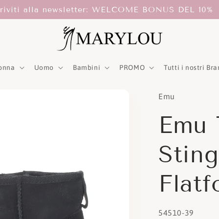
scriviti alla newsletter: WELCOME BONUS DEL 10
onna
Uomo
Bambini
PROMO
Tutti i nostri Br
Emu
Emu 
Stin
Flat
SKU:
54510-39