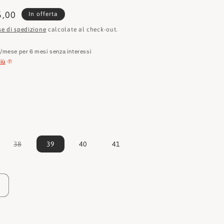
e
zzo
5,00
In offerta
o
tato
se di spedizione
calcolate al check-out.
g
€
/mese per 6 mesi senza interessi
r
iù
a
f
i
c
a
iante
Variante
38
39
40
41
urita
esaurita
o
n
non
ponibile
disponibile
Aumenta
quantità
per
Emu