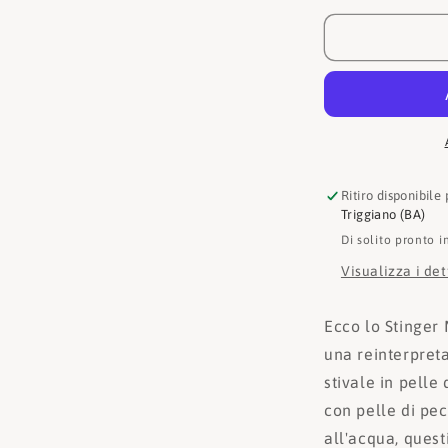
Tronchetto
Stinger
Micro
Flatform
W13082
Ritiro disponibile
Triggiano (BA)
Di solito pronto i
Visualizza i de
Ecco lo Stinger 
una reinterpret
stivale in pelle
con pelle di pec
all'acqua, ques