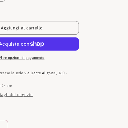
quantità
per
Francesco
milano
Decollete
Aggiungi al carrello
A08-
01A-
BN
Altre opzioni di pagamento
 presso la sede
Via Dante Alighieri, 160 -
n 24 ore
ttagli del negozio