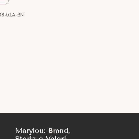
08-01A-BN
Marylou: Brand,
Storia e Valori