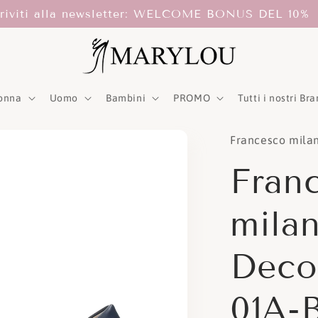
criviti alla newsletter: WELCOME BONUS DEL 10%
onna
Uomo
Bambini
PROMO
Tutti i nostri Br
Francesco mila
Fran
mila
Deco
01A-