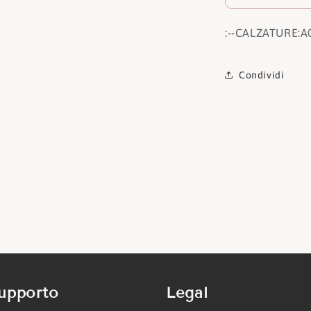
:
--CALZATURE:
A
Condividi
upporto
Legal