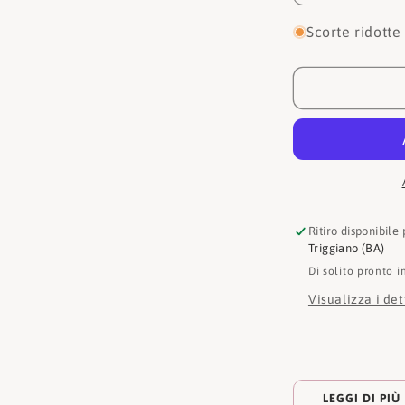
quantità
per
Scorte ridotte
Francesco
milano
Decollete
A08-
01A-
BN
Ritiro disponibile
Triggiano (BA)
Di solito pronto i
Visualizza i de
LEGGI DI PIÙ