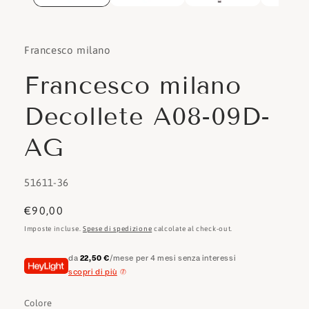
Francesco milano
Francesco milano
Decollete A08-09D-
AG
SKU:
51611-36
Prezzo
€90,00
di
Imposte incluse.
Spese di spedizione
calcolate al check-out.
listino
da
22,50 €
/mese per 4 mesi senza interessi
scopri di più
Colore