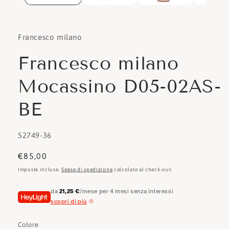
Francesco milano
Francesco milano
Mocassino D05-02AS-
BE
SKU:
52749-36
Prezzo
€85,00
di
Imposte incluse.
Spese di spedizione
calcolate al check-out.
listino
da
21,25 €
/mese per 4 mesi senza interessi
scopri di più
Colore