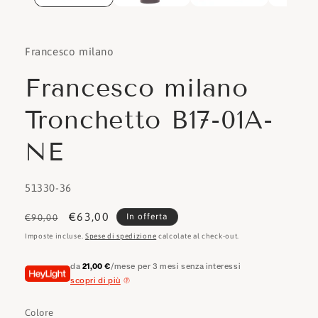
Francesco milano
Francesco milano
Tronchetto B17-01A-
NE
SKU:
51330-36
Prezzo
Prezzo
€63,00
In offerta
€90,00
di
scontato
Imposte incluse.
Spese di spedizione
calcolate al check-out.
listino
da
21,00 €
/mese per 3 mesi senza interessi
scopri di più
Colore