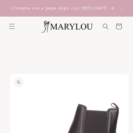
Vai
I
Iscriv
direttamente
Compra ora e paga dopo con HEYLIGHT!
ai contenuti
Carrello
Passa alle
informazioni
sul prodotto