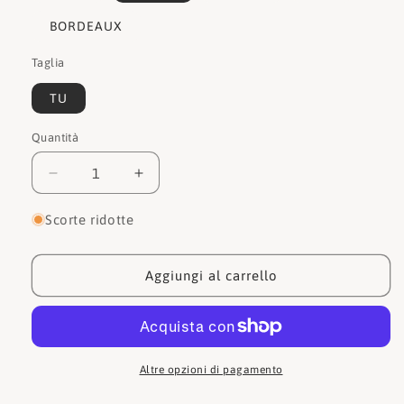
o
o
o
non
non
non
BORDEAUX
disponibile
disponibile
disponibil
Taglia
TU
Quantità
Quantità
Diminuisci
Aumenta
quantità
quantità
per
per
Scorte ridotte
Gabs
Gabs
Borsa
Borsa
MAITE
MAITE
Aggiungi al carrello
TG
TG
M
M
Altre opzioni di pagamento