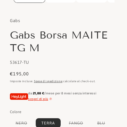
Gabs
Gabs Borsa MAITE
TG M
SKU:
53617-TU
Prezzo
€195,00
di
Imposte incluse.
Spese di spedizione
calcolate al check-out.
listino
da
21,88 €
/mese per 8 mesi senza interessi
scopri di più
Colore
Variante
Variante
Variante
NERO
TERRA
FANGO
BLU
esaurita
esaurita
esaurita