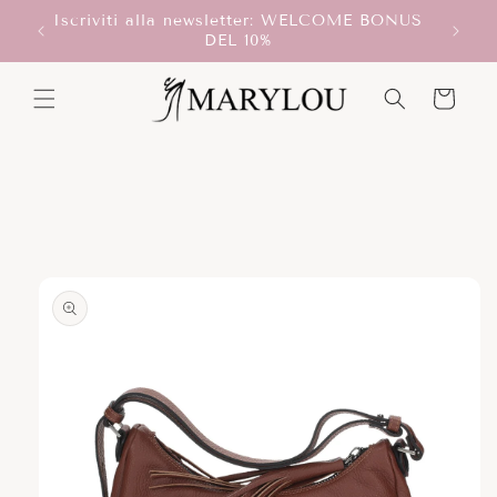
Vai
Iscriviti alla newsletter: WELCOME BONUS
direttamente
T!
DEL 10%
ai contenuti
Carrello
Passa alle
informazioni
sul prodotto