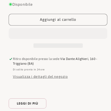
per
per
Disponibile
Guess
Guess
Beauty
Beauty
Large
Large
Aggiungi al carrello
Top
Top
Zip
Zip
PW7512P5115
PW7512P5115
Ritiro disponibile presso la sede
Via Dante Alighieri, 160 -
Triggiano (BA)
Di solito pronto in 24 ore
Visualizza i dettagli del negozio
LEGGI DI PIÙ