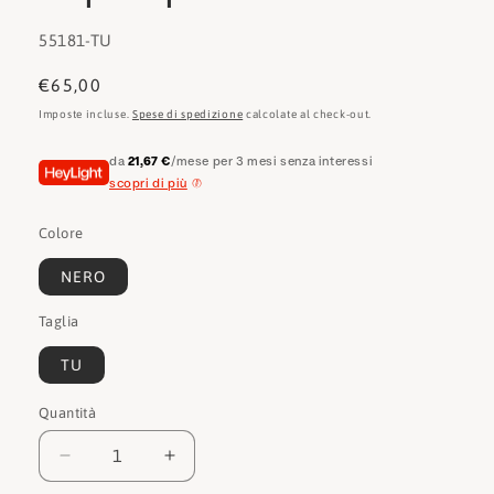
SKU:
55181-TU
Prezzo
€65,00
di
Imposte incluse.
Spese di spedizione
calcolate al check-out.
listino
da
21,67 €
/mese per 3 mesi senza interessi
scopri di più
Colore
NERO
Taglia
TU
Quantità
Quantità
Diminuisci
Aumenta
quantità
quantità