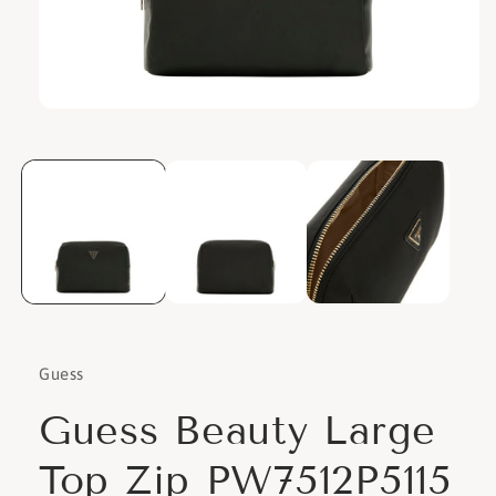
Apri
contenuti
multimediali
1
in
finestra
modale
Guess
Guess Beauty Large
Top Zip PW7512P5115