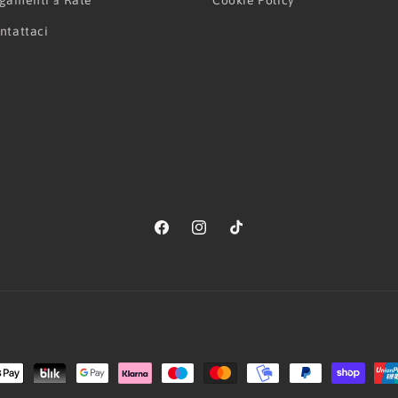
gamenti a Rate
Cookie Policy
ntattaci
Facebook
Instagram
TikTok
Metodi
di