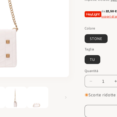
listino
da
22,50 
scopri di p
Colore
STONE
Taglia
TU
Quantità
Quantità
Diminuisci
quantità
per
Scorte ridotte
Guess
Borsa
HWQB8404