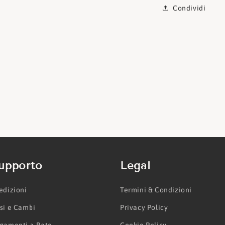
Condividi
upporto
Legal
edizioni
Termini & Condizioni
si e Cambi
Privacy Policy