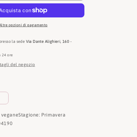
Altre opzioni di pagamento
 presso la sede
Via Dante Alighieri, 160 -
n 24 ore
ttagli del negozio
% vegane
Stagione: Primavera
4190