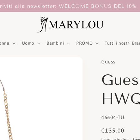
criviti alla newsletter: WELCOME BONUS DEL 10%
onna
Uomo
Bambini
PROMO
Tutti i nostri Br
Guess
Gues
HWQ
SKU:
46604-TU
Prezzo
€135,00
di
Imposte incluse.
Spe