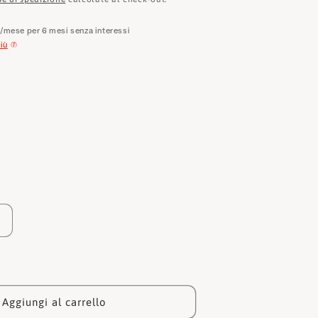
e
o
€
/mese per 6 mesi senza interessi
iù
g
r
a
f
i
c
a
Aumenta
quantità
per
Guess
Borsa
190
HWQB8404190
Aggiungi al carrello