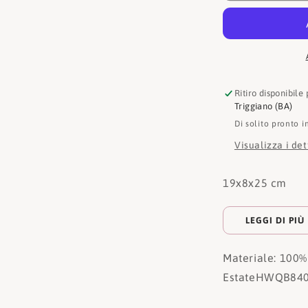
Ritiro disponibile
Triggiano (BA)
Di solito pronto i
Visualizza i de
19x8x25 cm
LEGGI DI PIÙ
Materiale: 100
Estate
HWQB840