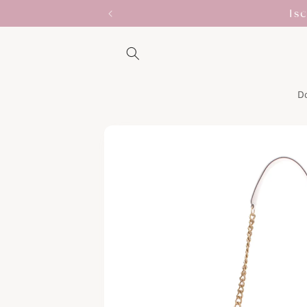
Vai
Is
direttamente
ai contenuti
D
Passa alle
informazioni
sul prodotto