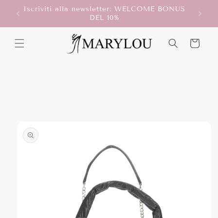
Vai
Iscriviti alla newsletter: WELCOME BONUS
direttamente
T!
DEL 10%
ai contenuti
Carrello
Passa alle
informazioni
sul prodotto