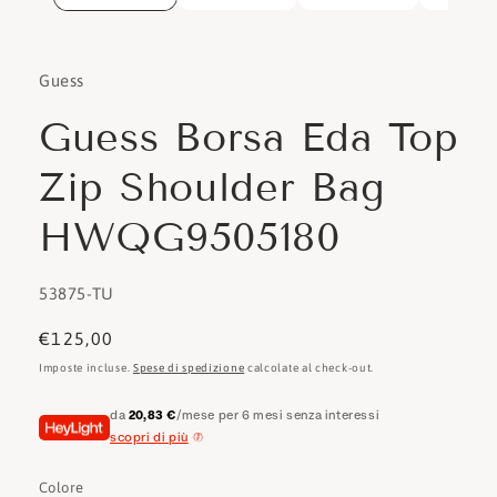
Guess
Guess Borsa Eda Top
Zip Shoulder Bag
HWQG9505180
SKU:
53875-TU
Prezzo
€125,00
di
Imposte incluse.
Spese di spedizione
calcolate al check-out.
listino
da
20,83 €
/mese per 6 mesi senza interessi
scopri di più
Colore