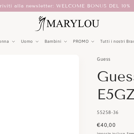
criviti alla newsletter: WELCOME BONUS DEL 10%
onna
Uomo
Bambini
PROMO
Tutti i nostri Br
Guess
Gues
E5GZ
SKU:
55258-36
Prezzo
€40,00
di
Imposte incluse.
Spe