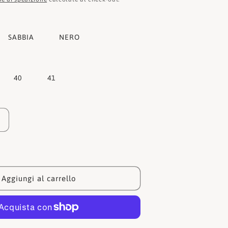
e
o
SABBIA
g
NERO
r
a
40
41
f
i
Aumenta
c
quantità
a
per
Guess
Ciabatta
0F
E5GZ07BB00F
Aggiungi al carrello