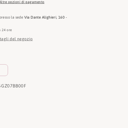
Altre opzioni di pagamento
 presso la sede
Via Dante Alighieri, 160 -
n 24 ore
ttagli del negozio
5GZ07BB00F