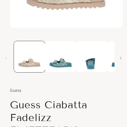
Apri
contenuti
multimediali
1
in
finestra
modale
Guess
Guess Ciabatta
Fadelizz