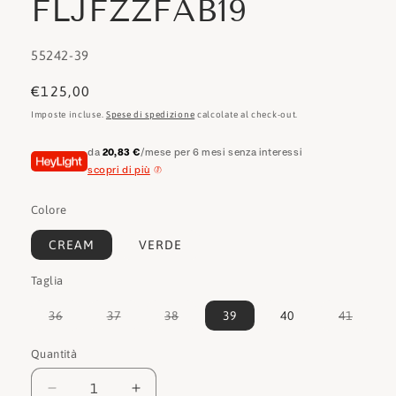
FLJFZZFAB19
SKU:
55242-39
Prezzo
€125,00
di
Imposte incluse.
Spese di spedizione
calcolate al check-out.
listino
da
20,83 €
/mese per 6 mesi senza interessi
scopri di più
Colore
CREAM
VERDE
Taglia
Variante
Variante
Variante
Varian
36
37
38
39
40
41
esaurita
esaurita
esaurita
esauri
o
o
o
o
non
non
non
non
Quantità
Quantità
disponibile
disponibile
disponibile
dispon
Diminuisci
Aumenta