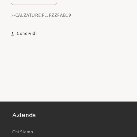
:
--CALZATURE:
FLJFZZFAB19
Condividi
Azienda
Chi Siamo