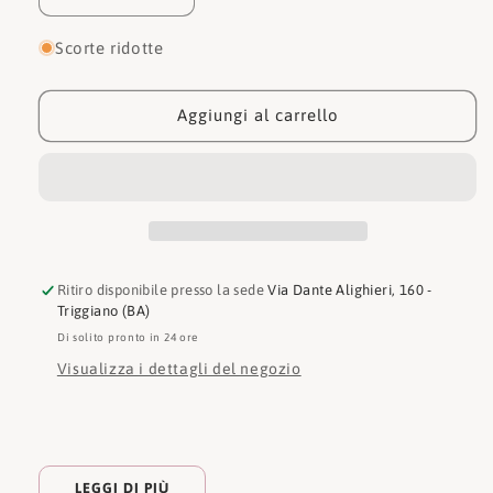
quantità
quantità
per
per
Scorte ridotte
Guess
Guess
Ciabatta
Ciabatta
Fadelizz
Fadelizz
Aggiungi al carrello
FLJFZZFAB19
FLJFZZFAB19
Ritiro disponibile presso la sede
Via Dante Alighieri, 160 -
Triggiano (BA)
Di solito pronto in 24 ore
Visualizza i dettagli del negozio
LEGGI DI PIÙ